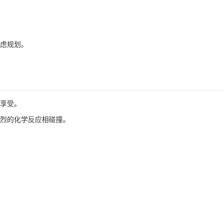
考虑规划。
觉享受。
强烈的化学反应相碰撞。