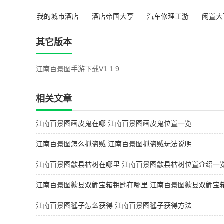
我的城市酒店
酒店帝国大亨
汽车修理工游
闲置大
游戏
安卓版
戏手机版
无限
其它版本
江南百景图手游下载V1.1.9
相关文章
江南百景图画皮鬼在哪 江南百景图画皮鬼位置一览
江南百景图怎么抓盗贼 江南百景图抓盗贼玩法说明
江南百景图歙县枯树在哪里 江南百景图歙县枯树位置介绍一
江南百景图歙县双鲤宝箱钥匙在哪里 江南百景图歙县双鲤宝
位置大全
江南百景图毽子怎么获得 江南百景图毽子获得方法