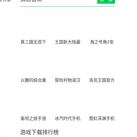
真三国无双下
王国新大陆最
海之号角2安
载手机版
新版
卓汉化版
以撒的结合重
冒险村物语汉
洛克王国官方
生手机版
化版
正版手游
泰坦之旅手游
冰汽时代手机
霓虹深渊手机
版汉化版
版
游戏下载排行榜