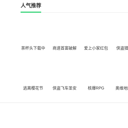
人气推荐
茶杯头下载中
商道首富破解
爱上小家红包
侠盗猎
文版手游完整
版
版
重制版
版
逃离樱花节
侠盗飞车圣安
核爆RPG
奥维地
地列斯中文版
版下载