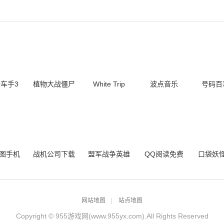
车手3
植物大战僵尸
White Trip
波点音乐
号码百
手机版
1完整中文版
app20
版
图手机
战机公司下载
盟军战争英雄
QQ阅读免费
口袋妖
app
破解版中文
手机版下载
版下载旧版
绿宝石
版
网站地图
站点地图
Copyright © 955游戏网(www.955yx.com).All Rights Reserved