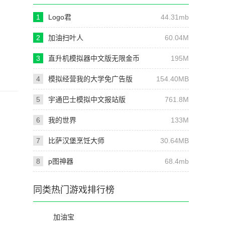
1
Logo君
44.31mb
2
加油扫叶人
60.04M
3
直升机模拟器中文版无限金币
195M
4
模拟经营我的大学免广告版
154.40MB
5
宇通巴士模拟中文报站版
761.8M
6
我的世界
133M
7
比萨汉堡烹饪大师
30.64MB
8
p图神器
68.4mb
同类热门游戏排行榜
加油宝