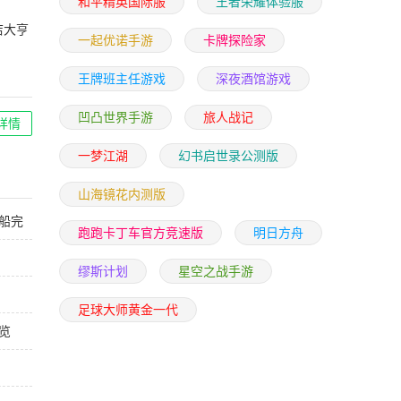
和平精英国际服
王者荣耀体验服
店大亨
一起优诺手游
卡牌探险家
币版
王牌班主任游戏
深夜酒馆游戏
凹凸世界手游
旅人战记
详情
一梦江湖
幻书启世录公测版
山海镜花内测版
船完
跑跑卡丁车官方竞速版
明日方舟
缪斯计划
星空之战手游
足球大师黄金一代
览