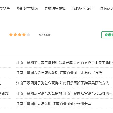
亨钓鱼
货船起重机城
卷轴钓鱼模拟
我的家居设计
时尚商
金币版
市建设模拟汉
器无限金币版
花园生活最新
无限金
化版
版
92.5MB
查看
江南百景图坐上去主峰的船怎么完成 江南百景图坐上去主峰的
成方法攻略一览
江南百景图青金石怎么获得 江南百景图青金石获得方法
览
江南百景图狮子狗怎么获得 江南百景图狮子狗藏獒获取方法
箱钥匙
江南百景图从官篱笆怎么摆放 江南百景图从官篱笆布局攻略一
江南百景图仙豆怎么用 江南百景图仙豆作用分享