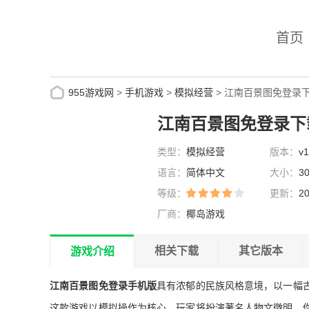
首页
955游戏网
>
手机游戏
>
模拟经营
> 江南百景图免登录
江南百景图免登录下
类型：
模拟经营
版本：
v1
语言：
简体中文
大小：
3
等级：
更新：
20
厂商：
椰岛游戏
相关下载
其它版本
游戏介绍
江南百景图免登录手机版
具有浓郁的民族风格意境，以一幅
这款游戏以模拟操作为核心，玩家将扮演著名人物文徵明。