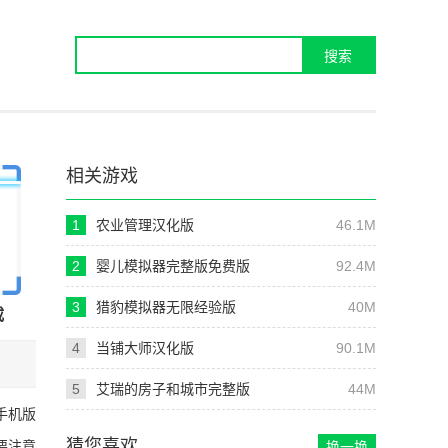
相关游戏
1
农业管理汉化版
46.1M
2
婴儿模拟器完整版免费版
92.4M
3
猎豹模拟器无限经验版
40M
载
4
当铺大师汉化版
90.1M
5
艾瑞的房子和城市完整版
44M
手机版
猜您喜欢
要注意
换一换